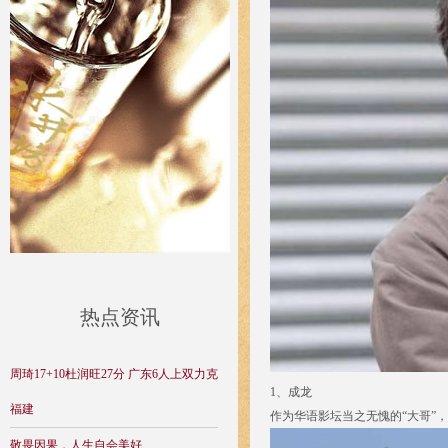
热点资讯
周琦17+10杜润旺27分 广东6人上双力克
1、成龙
福建
作为华语影坛当之无愧的“大哥”
敬畏因果，人生自会美好