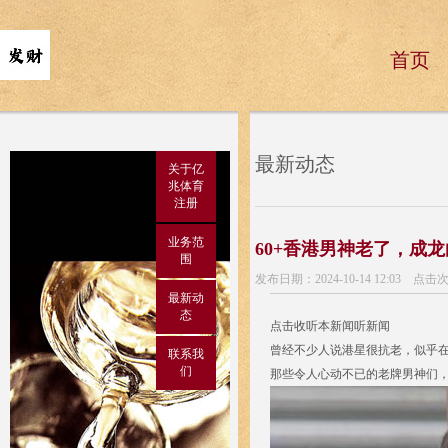
首页
最新动态
关于亿
兆体育
注册
业务范
60+香港男神老了，成
围
发布日期：2024-10-14 12:03 点击
最新动
态
点击收听本新闻听新闻
曾经不少人说港星很抗老，似乎
联系我
们
那些令人心动不已的老牌男神们