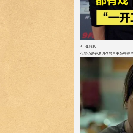
4、张耀扬
张耀扬是香港诸多男星中颇有特