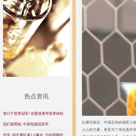
热点资讯
第15个世界冠军! 谷爱凌勇夺世界杯桂
比赛结束后，中国足协的领军人
冠打脸黑粉, 中国包揽冠亚军
人心的力量，更是为了亲自面对
官宣, 国足离队第1人曝光, 29岁国脚回