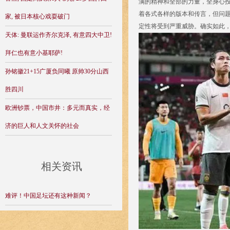
满的精神和全部的力量，全身心
着各式各样的版本和传言，但问
家, 被日本核心戏耍破门
定性将受到严重威胁。确实如此
天体: 曼联运作齐尔克泽, 有意四大中卫!
拜仁也有意小基耶萨!
孙铭徽21+15广厦负同曦 原帅30分山西
胜四川
欧洲钞票，中国市井：多元而真实，经
济的巨人和人文关怀的社会
相关资讯
难评！中国足坛还有这种新闻？