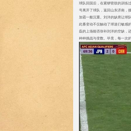
球队回国后，在紧锣密鼓的训练过
号离开了球队，返回山东济南，
加霜一般沉重。刘洋的缺席让球
此番变动不仅触动了球迷们敏感
磊的上场能否弥补刘洋的空缺，
种种挑战与变数。毕竟，每一次